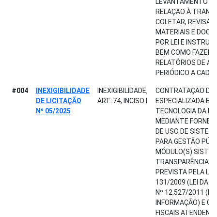
LEVANTAMENTO D
RELAÇÃO À TRANSP
COLETAR, REVISAR 
MATERIAIS E DOCU
POR LEI E INSTRU
BEM COMO FAZER A
RELATÓRIOS DE A
PERIÓDICO A CADA 
#004
INEXIGIBILIDADE
INEXIGIBILIDADE,
CONTRATAÇÃO DE 
DE LICITAÇÃO
ART. 74, INCISO I
ESPECIALIZADA EM
Nº 05/2025
TECNOLOGIA DA IN
MEDIANTE FORNECI
DE USO DE SISTEM
PARA GESTÃO PÚBLI
MÓDULO(S) SISTÊM
TRANSPARÊNCIA PÚ
PREVISTA PELA LE
131/2009 (LEI DA T
Nº 12.527/2011 (LE
INFORMAÇÃO) E GE
FISCAIS ATENDENDO