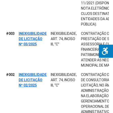
11/2021 (DISPONIBI
NOTA ELETRÔNICA 
CUJOS DESTINATÁR
ENTIDADES DA AD
PÚBLICA).
#003
INEXIGIBILIDADE
INEXIGIBILIDADE,
CONTRATAÇÃO DE 
DE LICITAÇÃO
ART. 74, INCISO
PRESTAÇÃO DE SE
Nº 03/2025
III, “C”
ASSESSORIA E CON
FINANCEIRA, ORÇA
PATRIMONIAL E OP
ATENDER AS NECE
MUNICIPAL DE MAG
#002
INEXIGIBILIDADE
INEXIGIBILIDADE,
CONTRATAÇÃO DE 
DE LICITAÇÃO
ART. 74, INCISO
DE CONSULTORIA E
Nº 02/2025
III, “C”
LICITAÇÃO, NO ÂMB
ADMINISTRAÇÃO P
NA ELABORAÇÃO D
GERENCIAMENTO E
OPERACIONAL DE 
ADMINISTRATIVOS 