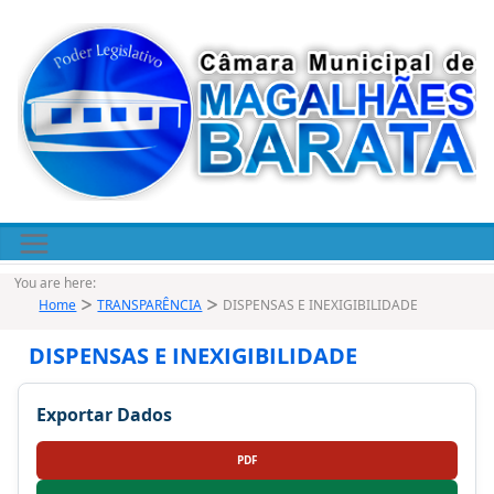
Pular
para
o
conteúdo
You are here:
Home
TRANSPARÊNCIA
DISPENSAS E INEXIGIBILIDADE
DISPENSAS E INEXIGIBILIDADE
Exportar Dados
PDF