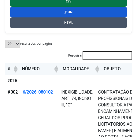
CSV
JSON
HTML
resultados por página
Pesquisar
#
NÚMERO
MODALIDADE
OBJETO
#
NÚMERO
MODALIDADE
OBJETO
2026
#002
6/2026-080102
INEXIGIBILIDADE,
CONTRATAÇÃO DE 
ART. 74, INCISO
PROFISSIONAIS DE
III, “C”
CONSULTORIA PAR
ENCAMINHAMENTO
GERAL DOS PROCE
LICITATÓRIOS AOS 
FAMEP) E ALIMEN
AO PORTAL NACION