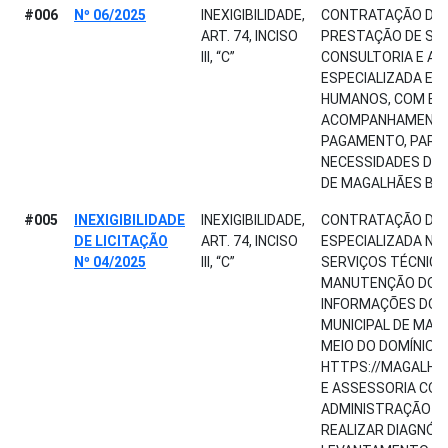
#006
Nº 06/2025
INEXIGIBILIDADE,
CONTRATAÇÃO DE P
ART. 74, INCISO
PRESTAÇÃO DE SER
III, “C”
CONSULTORIA E AS
ESPECIALIZADA E
HUMANOS, COM EL
ACOMPANHAMENTO 
PAGAMENTO, PARA
NECESSIDADES DA 
DE MAGALHÃES BAR
#005
INEXIGIBILIDADE
INEXIGIBILIDADE,
CONTRATAÇÃO DE 
DE LICITAÇÃO
ART. 74, INCISO
ESPECIALIZADA NA
Nº 04/2025
III, “C”
SERVIÇOS TÉCNICO
MANUTENÇÃO DO P
INFORMAÇÕES DO P
MUNICIPAL DE MAG
MEIO DO DOMÍNIO:
HTTPS://MAGALHAE
E ASSESSORIA COM
ADMINISTRAÇÃO PÚ
REALIZAR DIAGNÓS