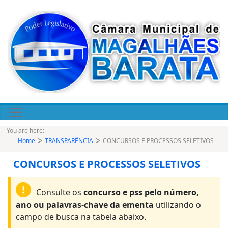
Pular
para
o
conteúdo
You are here:
Home
TRANSPARÊNCIA
CONCURSOS E PROCESSOS SELETIVOS
CONCURSOS E PROCESSOS SELETIVOS
Consulte os
concurso e pss pelo número,
ano ou palavras-chave da ementa
utilizando o
campo de busca na tabela abaixo.