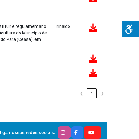
tituir e regulamentar o
Irinaldo
cultura do Município de
 do Pará (Ceasa), em
.
.
❮
1
❯
Siga nossas redes sociais: