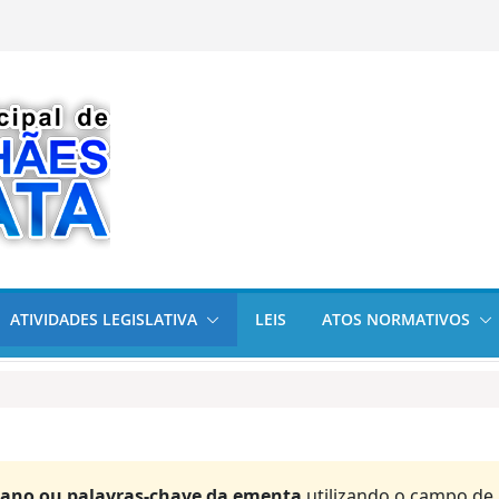
cional da
am visitas
arata cumpre
olícia Militar em
2026
ATIVIDADES LEGISLATIVA
LEIS
ATOS NORMATIVOS
 ano ou palavras-chave da ementa
utilizando o campo de 