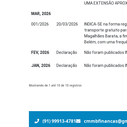
UMA EXTENSÃO APROX
MAR, 2026
001/2026
20/03/2026
INDICA-SE na forma regi
transporte gratuito pa
Magalhães Barata, a fi
Belém, com uma frequê
FEV, 2026
Declaração
Não foram publicados I
JAN, 2026
Declaração
Não foram publicados I
Mostrando de 1 até 10 de 10 registros
(91) 99913-4781
cmmbfinancas@gm