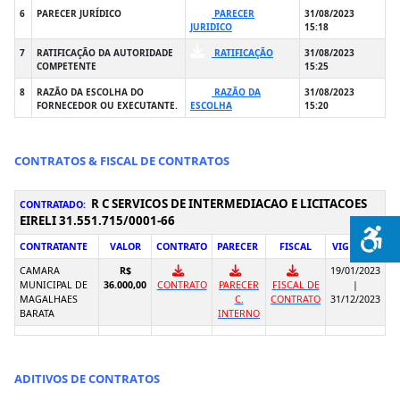
6
PARECER JURÍDICO
PARECER
31/08/2023
JURIDICO
15:18
7
RATIFICAÇÃO DA AUTORIDADE
RATIFICAÇÃO
31/08/2023
COMPETENTE
15:25
8
RAZÃO DA ESCOLHA DO
RAZÃO DA
31/08/2023
FORNECEDOR OU EXECUTANTE.
ESCOLHA
15:20
CONTRATOS & FISCAL DE CONTRATOS
R C SERVICOS DE INTERMEDIACAO E LICITACOES
CONTRATADO:
EIRELI 31.551.715/0001-66
CONTRATANTE
VALOR
CONTRATO
PARECER
FISCAL
VIGÊNCIA
CAMARA
R$
19/01/2023
MUNICIPAL DE
36.000,00
CONTRATO
PARECER
FISCAL DE
|
MAGALHAES
C.
CONTRATO
31/12/2023
BARATA
INTERNO
ADITIVOS DE CONTRATOS