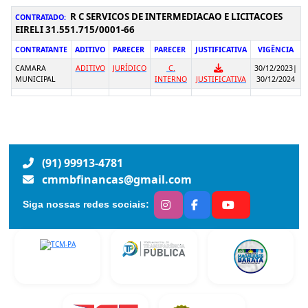
R C SERVICOS DE INTERMEDIACAO E LICITACOES
CONTRATADO:
EIRELI 31.551.715/0001-66
CONTRATANTE
ADITIVO
PARECER
PARECER
JUSTIFICATIVA
VIGÊNCIA
CAMARA
ADITIVO
JURÍDICO
C.
30/12/2023|
MUNICIPAL
INTERNO
JUSTIFICATIVA
30/12/2024
(91) 99913-4781
cmmbfinancas@gmail.com
Siga nossas redes sociais: