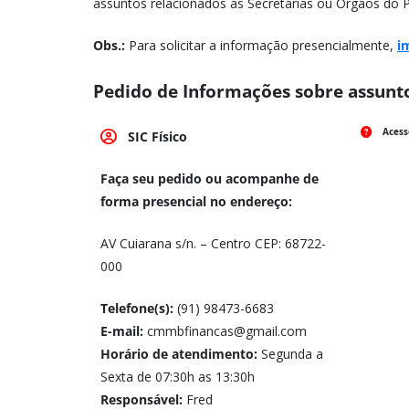
assuntos relacionados as Secretarias ou Órgãos do P
Obs.:
Para solicitar a informação presencialmente,
i
Pedido de Informações sobre assunto
Acess
SIC Físico
Faça seu pedido ou acompanhe de
forma presencial no endereço:
AV Cuiarana s/n. – Centro CEP: 68722-
000
Telefone(s):
(91) 98473-6683
E-mail:
cmmbfinancas@gmail.com
Horário de atendimento:
Segunda a
Sexta de 07:30h as 13:30h
Responsável:
Fred