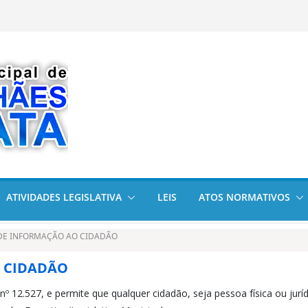
cional da
am visitas
arata cumpre
olícia Militar em
2026
ATIVIDADES LEGISLATIVA
LEIS
ATOS NORMATIVOS
 DE INFORMAÇÃO AO CIDADÃO
O CIDADÃO
l nº 12.527, e permite que qualquer cidadão, seja pessoa física ou j