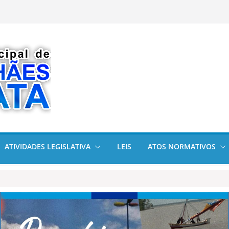
cional da
am visitas
arata cumpre
olícia Militar em
2026
ATIVIDADES LEGISLATIVA
LEIS
ATOS NORMATIVOS