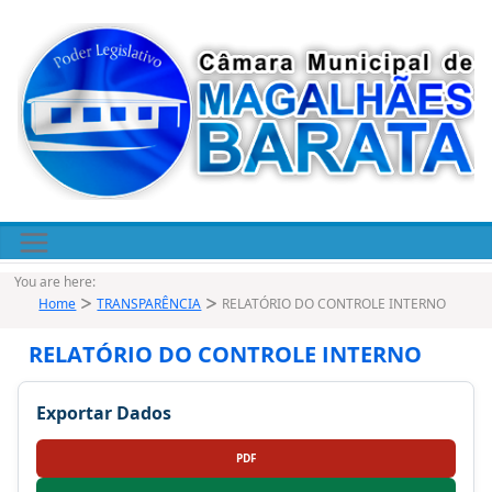
Pular
para
o
conteúdo
You are here:
Home
TRANSPARÊNCIA
RELATÓRIO DO CONTROLE INTERNO
RELATÓRIO DO CONTROLE INTERNO
Exportar Dados
PDF