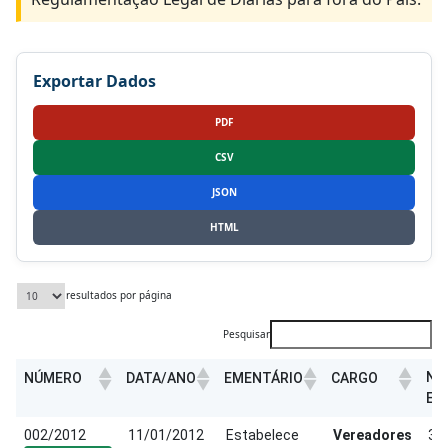
Exportar Dados
PDF
CSV
JSON
HTML
resultados por página
Pesquisar
NO
NÚMERO
DATA/ANO
EMENTÁRIO
CARGO
ES
NO
NÚMERO
DATA/ANO
EMENTÁRIO
CARGO
002/2012
11/01/2012
Estabelece
Vereadores
35
ES