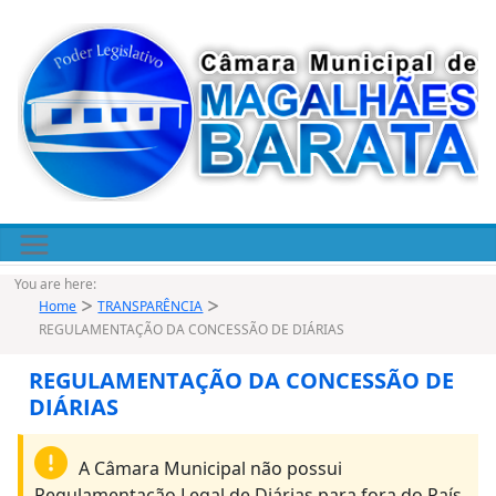
Pular
para
o
conteúdo
You are here:
Home
TRANSPARÊNCIA
REGULAMENTAÇÃO DA CONCESSÃO DE DIÁRIAS
REGULAMENTAÇÃO DA CONCESSÃO DE
DIÁRIAS
A Câmara Municipal não possui
Regulamentação Legal de Diárias para fora do País.