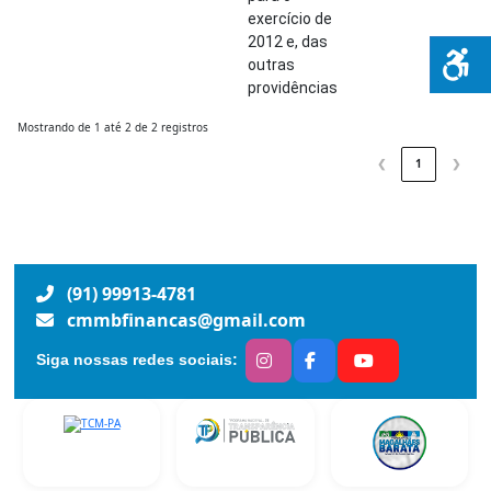
exercício de
2012 e, das
outras
providências
Mostrando de 1 até 2 de 2 registros
❮
1
❯
(91) 99913-4781
cmmbfinancas@gmail.com
Siga nossas redes sociais: