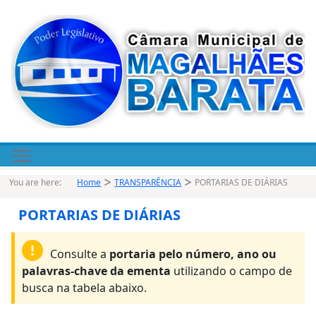
Pular
para
o
conteúdo
You are here:
Home
TRANSPARÊNCIA
PORTARIAS DE DIÁRIAS
PORTARIAS DE DIÁRIAS
Consulte a
portaria pelo número, ano ou
palavras-chave da ementa
utilizando o campo de
busca na tabela abaixo.