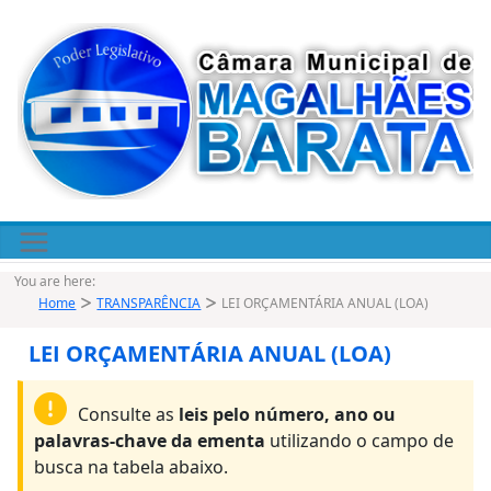
Pular
para
o
conteúdo
You are here:
Home
TRANSPARÊNCIA
LEI ORÇAMENTÁRIA ANUAL (LOA)
LEI ORÇAMENTÁRIA ANUAL (LOA)
Consulte as
leis pelo número, ano ou
palavras-chave da ementa
utilizando o campo de
busca na tabela abaixo.