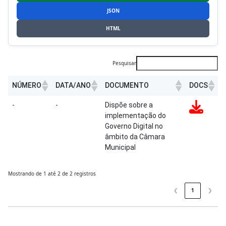
JSON
HTML
Pesquisar
NÚMERO
DATA/ANO
DOCUMENTO
DOCS
NÚMERO
DATA/ANO
DOCUMENTO
DOCS
-
-
Dispõe sobre a
implementação do
Governo Digital no
âmbito da Câmara
Municipal
Mostrando de 1 até 2 de 2 registros
❮
1
❯