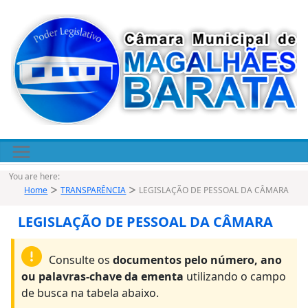
Pular
para
o
conteúdo
You are here:
Home
TRANSPARÊNCIA
LEGISLAÇÃO DE PESSOAL DA CÂMARA
LEGISLAÇÃO DE PESSOAL DA CÂMARA
Consulte os
documentos pelo número, ano
ou palavras-chave da ementa
utilizando o campo
de busca na tabela abaixo.