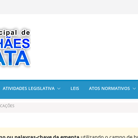
cional da
am visitas
arata cumpre
olícia Militar em
2026
ATIVIDADES LEGISLATIVA
LEIS
ATOS NORMATIVOS
ICAÇÕES
ano ou palavras-chave da ementa
utilizando o campo de b