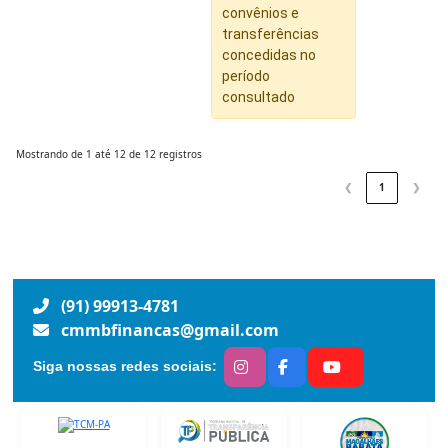
convênios e
transferências
concedidas no
período
consultado
Mostrando de 1 até 12 de 12 registros
❮
1
❯
(91) 99913-4781
cmmbfinancas@gmail.com
Siga nossas redes sociais: