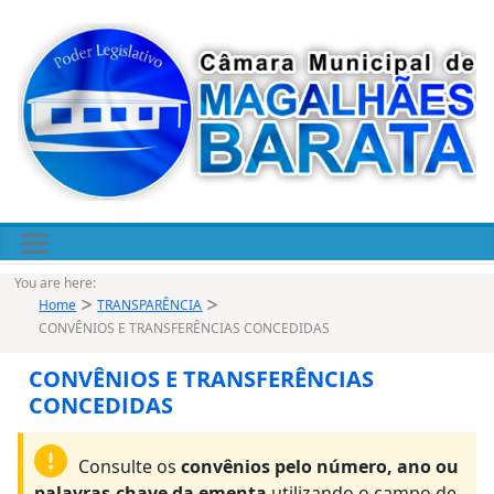
Pular
para
o
conteúdo
You are here:
Home
TRANSPARÊNCIA
CONVÊNIOS E TRANSFERÊNCIAS CONCEDIDAS
CONVÊNIOS E TRANSFERÊNCIAS
CONCEDIDAS
Consulte os
convênios pelo número, ano ou
palavras-chave da ementa
utilizando o campo de